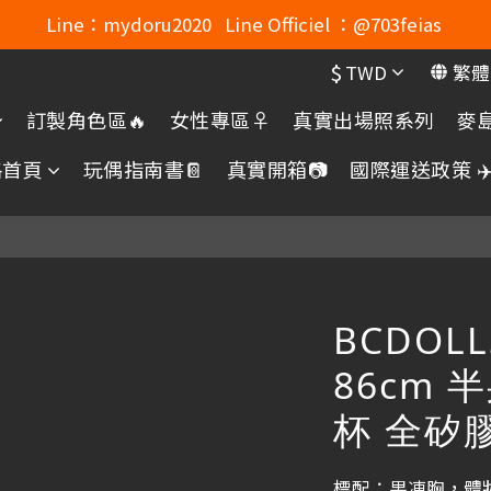
Line：mydoru2020   Line Officiel ：@703feias 
Line：mydoru2020   Line Officiel ：@703feias 
$
TWD
繁體
Mydoru Discord連結
訂製角色區🔥
女性專區♀️
真實出場照系列
麥島
Mydoru 露天拍賣
格首頁
玩偶指南書📔
真實開箱📷
國際運送政策 ✈️
Line：mydoru2020   Line Officiel ：@703feias 
BCDOLL
86cm 半
杯 全矽
標配：果凍胸，體妝