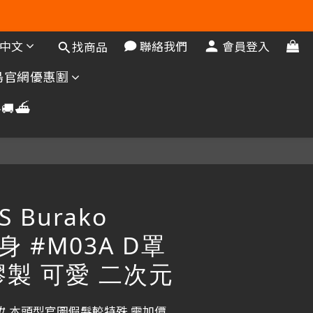
中文
聯絡我們
會員登入
找商品
官網優惠🈹️
🚚⛴️
S Burako
身 #M03A D罩
膠製 可愛 二次元
 本頭型官圖假髮較特殊 需加價