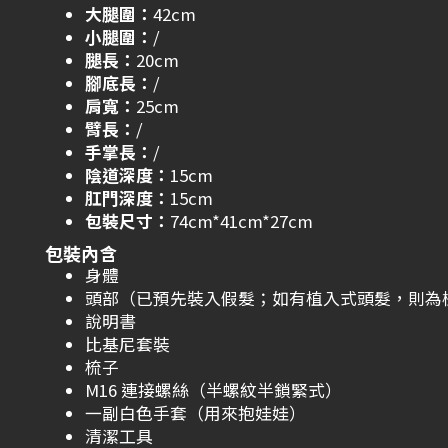
大腿圍：
42cm
小腿圍：
/
腿長：
20cm
腳底長：
/
肩寬：
25cm
臂長：
/
手掌長：
/
陰道深度：
15cm
肛門深度：
15cm
包裝尺寸：
74cm*41cm*27cm
包裝內含
身體
頭部（已預先裝入假髮；如有植入式頭髮，則為
說明書
比基尼套裝
梳子
M16 連接螺絲（半螺紋半鎖緊式）
一副白色手套（用來抱娃娃）
清潔工具