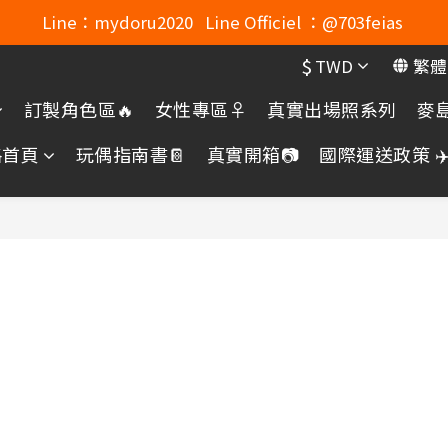
Line：mydoru2020   Line Officiel ：@703feias 
Line：mydoru2020   Line Officiel ：@703feias 
$
TWD
繁體
Mydoru Discord連結
訂製角色區🔥
女性專區♀️
真實出場照系列
麥島
Mydoru 露天拍賣
格首頁
玩偶指南書📔
真實開箱📷
國際運送政策 ✈️
Line：mydoru2020   Line Officiel ：@703feias 
。