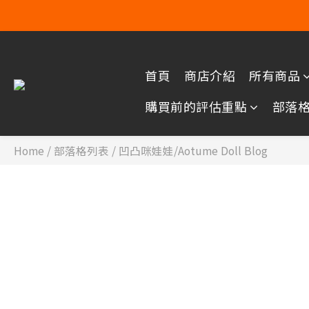
首頁
商店介紹
所有商品
購買前的評估重點
部落
Home
/
部落格列表
/
凹凸咪娃娃/Aotume Doll Blog
凹凸咪娃娃/AOTUME DOLL BLOG
AOTUMEDOLL在聽取了更多意見後
最近，AOTUMEDOLL在聽取了更多意見後，進行了一些修改