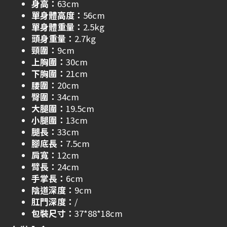
身高：
63cm
單身體高度：
56cm
單身體重量：
2.5kg
頭身重量：
2.7kg
頸圍：
9cm
上胸圍：
30cm
下胸圍：
21cm
腰圍：
20cm
臀圍：
34cm
大腿圍：
19.5cm
小腿圍：
13cm
腿長：
33cm
腳底長：
7.5cm
肩寬：
12cm
臂長：
24cm
手掌長：
6cm
陰道深度：
9cm
肛門深度：
/
包裝尺寸：
37*88*18cm