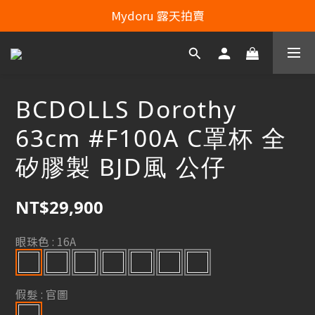
Line：mydoru2020   Line Officiel ：@703feias 
Mydoru 露天拍賣
Line：mydoru2020   Line Officiel ：@703feias 
BCDOLLS Dorothy
63cm #F100A C罩杯 全
矽膠製 BJD風 公仔
NT$29,900
眼珠色
: 16A
假髮
: 官圖