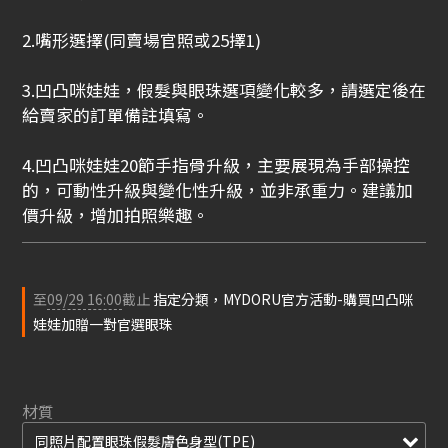
2.嘴形選擇(同賣場官照或25擇1)
3.凹凸咪娃娃，假髮與眼珠選項變化較多，請選定後在
給賣家的訂單備註填寫。
4.凹凸咪娃娃20節手指骨升級，主要展現為手部操控
的，可動性升級與變化性升級，並非承重力。建議加
價升級，增加拍照樂趣。
至
09/29 16:00
截止
指定分類，MYDORU官方活動-購買凹凸咪
娃娃加贈一對官選眼珠
材質