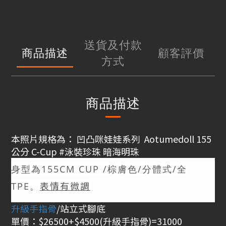
送貨及付款
商品描述
顧客評價
方式
商品描述
本照片規格為： 凹凸咪娃娃系列 Aotumedoll 155
公分 C-Cup #泳裝珍珠 暗海明珠
身型為155CM CUP /棕膚色/分體式/全
表情有微調
TPE。
升級手指骨
/站立式腳底
單價：$26500+$4500(升級手指骨)=31000