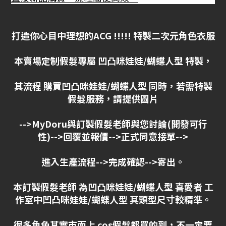
打造你心目中理想的ACG !!!!! 特製二次元角色衣服
本賣場定制假髮專屬 凹凸咪娃娃/蝴蝶人型 特製，
其流程 購買凹凸咪娃娃/蝴蝶人型 同時，若需特製
假髮服務，請提供圖片
-->MyDoru
與訂製假髮老師與您討論(開發可行
性)-->回覆並報價-->正式同意接單-->
進入生產流程-->完成確認-->寄出。
本訂製假髮老師 為凹凸咪娃娃/蝴蝶人型 喜愛者 工
作室中凹凸咪娃娃/蝴蝶人型 其頭型尺寸較精準。
很多角色其實市面上 cos假髮都買的到，不一定要