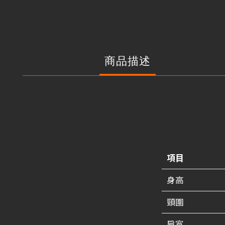
商品描述
項目
身高
頸圍
肩寬