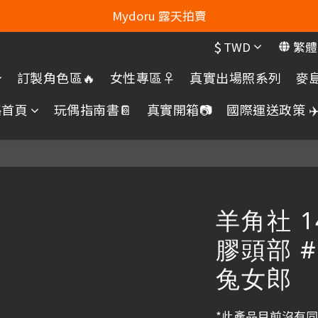
Line：mydoru2020   Line Officiel ：@703feias 
Mydoru 露天拍賣
$
TWD
繁體
Line：mydoru2020   Line Officiel ：@703feias 
訂製角色區🔥
女性專區♀️
真實出場照系列
麥島
格首頁
玩偶指南書📔
真實開箱📷
國際運送政策 ✈️
羊角社 1
膠頭部 #
兔女郎
*此產品目前沒有