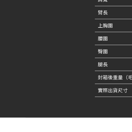
臂長
上胸圍
腰圍
臀圍
腿長
封箱後重量（
實際出貨尺寸