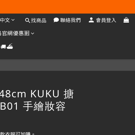
中文
聯絡我們
會員登入
找商品
官網優惠🈹️
🚚⛴️
48cm KUKU 搪
B01 手繪妝容
同款衣服可加購。