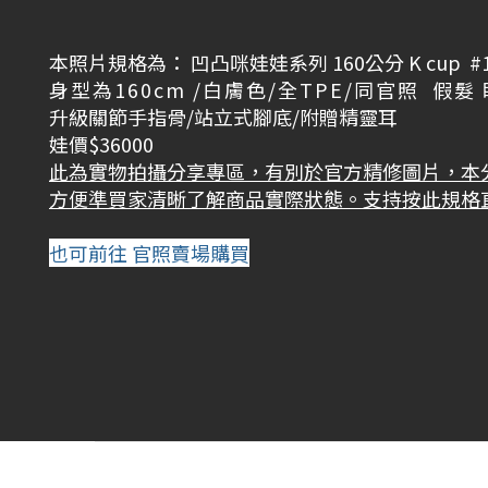
本照片規格為： 凹凸咪娃娃系列 160公分 K cup #1
身型為160cm /白膚色/全TPE/
同官照 假髮
升級關節手指骨/站立式腳底/附贈精靈耳
娃價$36000
此為實物拍攝分享專區，有別於官方精修圖片，本
方便準買家清晰了解商品實際狀態。支持按此規格
也可前往 官照賣場購買