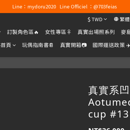
Line：mydoru2020   Line Officiel ：@703feias 
Line：mydoru2020   Line Officiel ：@703feias 
$
TWD
繁體
Mydoru Discord連結
訂製角色區🔥
女性專區♀️
真實出場照系列
麥島
Mydoru 露天拍賣
格首頁
玩偶指南書📔
真實開箱📷
國際運送政策 ✈️
Line：mydoru2020   Line Officiel ：@703feias 
真實系凹
Aotume
cup #1