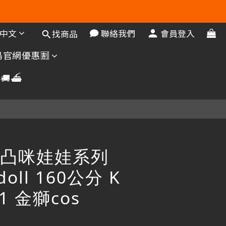
中文
聯絡我們
會員登入
找商品
官網優惠🈹️
🚚⛴️
凸咪娃娃系列
doll 160公分 K
31 金獅cos