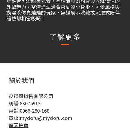
計融合可愛甜美元素，呈現兼具幻想感與收藏價值的
外型魅力。整體造型適合喜愛嬌小身形、可愛風格與
動漫系仿真娃娃的玩家，無論展示收藏或沉浸式陪伴
體驗都相當吸睛。
了解更多
關於我們
麥道爾銷售有限公司
統編:83075913
電話:0966-280-168
電郵:mydoru@mydoru.com
露天拍賣