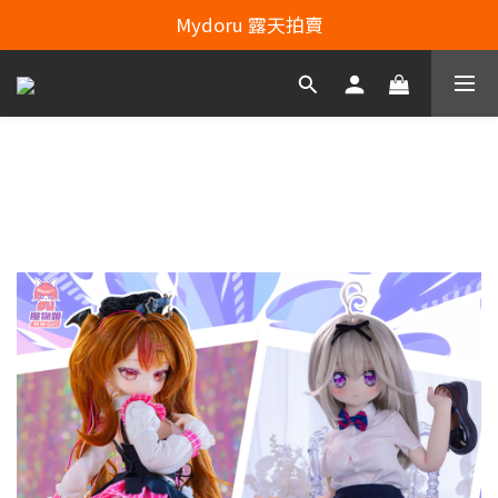
Line：mydoru2020   Line Officiel ：@703feias 
Mydoru 露天拍賣
Line：mydoru2020   Line Officiel ：@703feias 
魔物姬娃娃 SHOW US YOUR
DOLL!