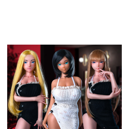
前幾天，「彌生頭」#1& #2，黑短髮部件
+72cm身材公開。
由於種類增加了，我嘗試享受改變帶來的真
正樂趣。