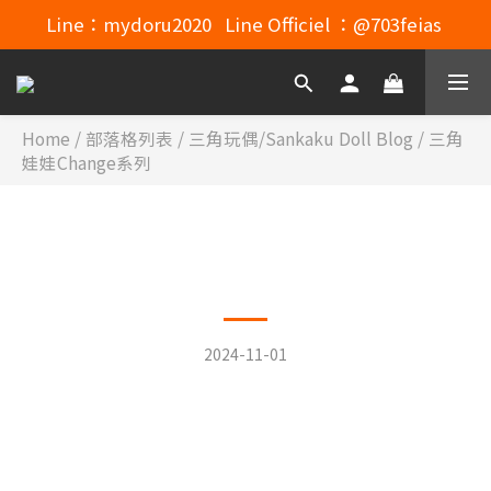
Line：mydoru2020   Line Officiel ：@703feias 
Line：mydoru2020   Line Officiel ：@703feias 
Mydoru Discord連結
Mydoru 露天拍賣
Home
/
部落格列表
/
三角玩偶/Sankaku Doll Blog
/
三角
娃娃Change系列
Line：mydoru2020   Line Officiel ：@703feias 
文章分類
三角娃娃Change系列
2024-11-01
轉貼MyDoru.JP