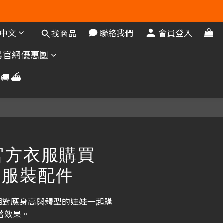
中文
聯絡我們
會員登入
找商品
官網優惠🈹️
🚚⛴️
官方衣服購買
ay 服裝配件
姬相對應身高與體型的娃娃一起購
著效果。