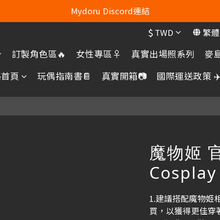
Line：mydoru2020   Line Officiel ：@703feias 
Mydoru Discord連結
$
TWD
繁體
Mydoru 露天拍賣
訂製角色區🔥
女性專區♀️
真實出場照系列
麥島
Line：mydoru2020   Line Officiel ：@703feias 
格首頁
玩偶指南書📔
真實開箱📷
國際運送政策 ✈️
魔物姬 
Cospl
1.建議搭配魔物
買，以獲得更佳穿